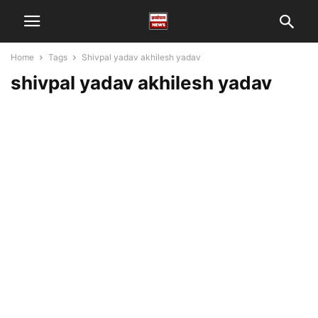
Home
Tags
Shivpal yadav akhilesh yadav
shivpal yadav akhilesh yadav