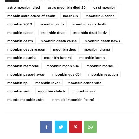
astro moonbin died
astro moonbin died 25
ca sĩ moonbin
moobin astro cause of death
moonbin
moonbin & sanha
moonbin 2023
moonbin astro
moonbin astro death
moonbin dance
moonbin dead
moonbin dead body
moonbin death
moonbin death cause
moonbin death news
moonbin death reason
moonbin dies
moonbin drama
moonbin e sanha
moonbin funeral
moonbin korea
moonbin memorial
moonbin moon sua
moonbin morreu
moonbin passed away
moonbin qua đời
moonbin reaction
moonbin rip
moonbin rover
moonbin sanha who
moonbin sinb
moonbin stylists
moonbin sua
muerte moonbin astro
nam idol moonbin (astro)