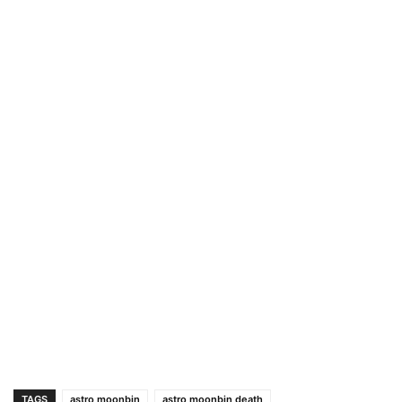
TAGS
astro moonbin
astro moonbin death