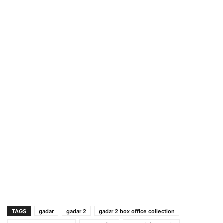
TAGS
gadar
gadar 2
gadar 2 box office collection