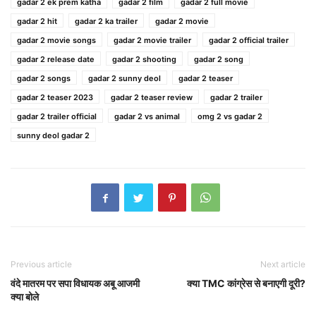
gadar 2 ek prem katha
gadar 2 film
gadar 2 full movie
gadar 2 hit
gadar 2 ka trailer
gadar 2 movie
gadar 2 movie songs
gadar 2 movie trailer
gadar 2 official trailer
gadar 2 release date
gadar 2 shooting
gadar 2 song
gadar 2 songs
gadar 2 sunny deol
gadar 2 teaser
gadar 2 teaser 2023
gadar 2 teaser review
gadar 2 trailer
gadar 2 trailer official
gadar 2 vs animal
omg 2 vs gadar 2
sunny deol gadar 2
Previous article
Next article
वंदे मातरम पर सपा विधायक अबू आजमी
क्या TMC कांग्रेस से बनाएगी दूरी?
क्या बोले