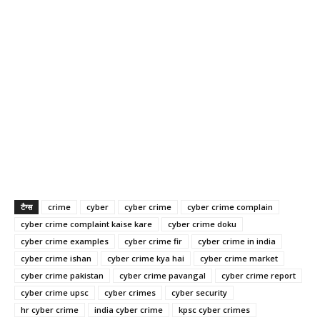
टैग्स
crime
cyber
cyber crime
cyber crime complain
cyber crime complaint kaise kare
cyber crime doku
cyber crime examples
cyber crime fir
cyber crime in india
cyber crime ishan
cyber crime kya hai
cyber crime market
cyber crime pakistan
cyber crime pavangal
cyber crime report
cyber crime upsc
cyber crimes
cyber security
hr cyber crime
india cyber crime
kpsc cyber crimes