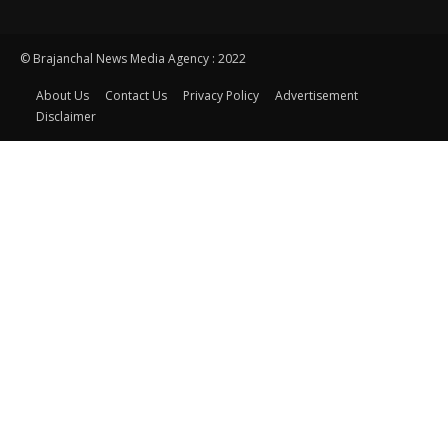
© Brajanchal News Media Agency : 2022
About Us
Contact Us
Privacy Policy
Advertisement
Disclaimer