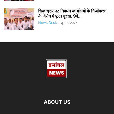
सिकन्द्राराऊ: निबंधन कार्यालयों के निजीकरण
के विरोध में फूटा गुस्सा, 9वें...
News Desk
-
जून 18, 2026
ABOUT US