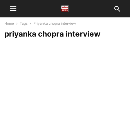
Home
Tags
Priyanka chopra interview
priyanka chopra interview