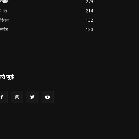
जनीति
279
ीगढ़
214
ोरंजन
132
सगंज
130
से जुड़े