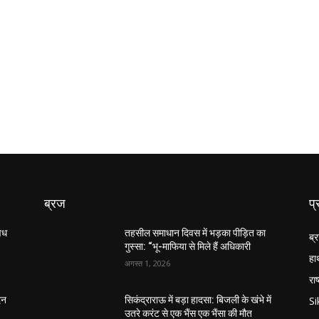
ब्रज
प्
अवध
तहसील समाधान दिवस में भड़का पीड़ित का
ब्
गुस्सा: “भू-माफिया से मिले हैं अधिकारी
हा
अगस्त 1, 2026
राष
S
िन
सिकंद्राराऊ में बड़ा हादसा: बिजली के खंभे में
उतरे करंट से एक भैंस एक भैंसा की मौत