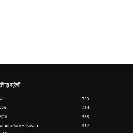
रसिद्ध श्रेणी
रज
700
थरस
414
्ट्रीय
383
ikandraRao/Hasayan
317