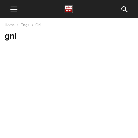
Home
Tags
Gni
gni