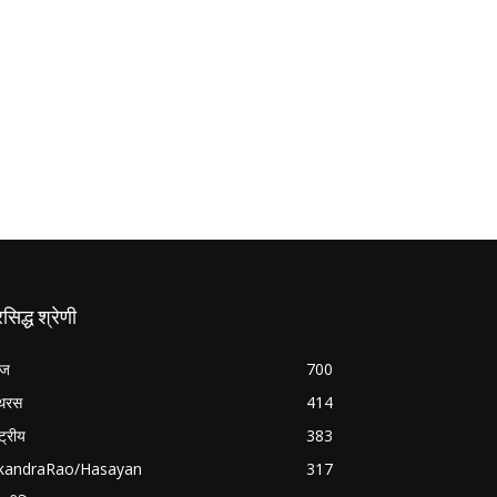
रसिद्ध श्रेणी
रज
700
थरस
414
्ट्रीय
383
ikandraRao/Hasayan
317