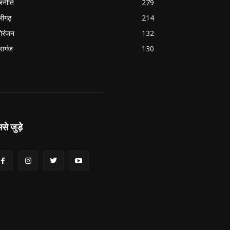
जनीति
279
ीगढ़
214
ोरंजन
132
सगंज
130
से जुड़े