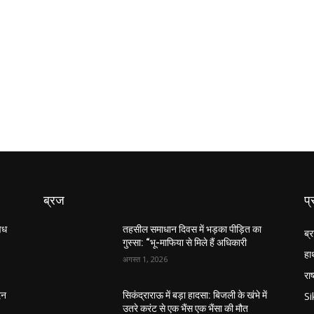
ब्रज
प्
अवध
तहसील समाधान दिवस में भड़का पीड़ित का
ब्
गुस्सा: “भू-माफिया से मिले हैं अधिकारी
हा
अगस्त 1, 2026
राष
S
िन
सिकंद्राराऊ में बड़ा हादसा: बिजली के खंभे में
उतरे करंट से एक भैंस एक भैंसा की मौत