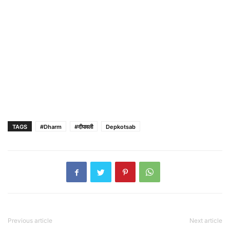
TAGS
#Dharm
#दीपावली
Depkotsab
Previous article
Next article