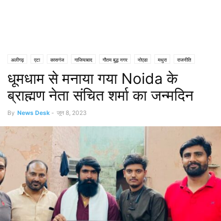
अलीगढ़
एटा
कासगंज
गाजियाबाद
गौतम बुद्ध नगर
नोएडा
मथुरा
राजनीति
धूमधाम से मनाया गया Noida के
हाथरस
ब्राह्मण नेता संचित शर्मा का जन्मदिन
By
News Desk
-
जून 8, 2023