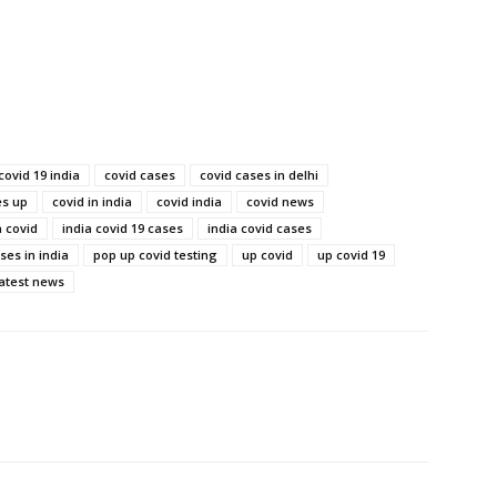
covid 19 india
covid cases
covid cases in delhi
es up
covid in india
covid india
covid news
a covid
india covid 19 cases
india covid cases
ses in india
pop up covid testing
up covid
up covid 19
latest news