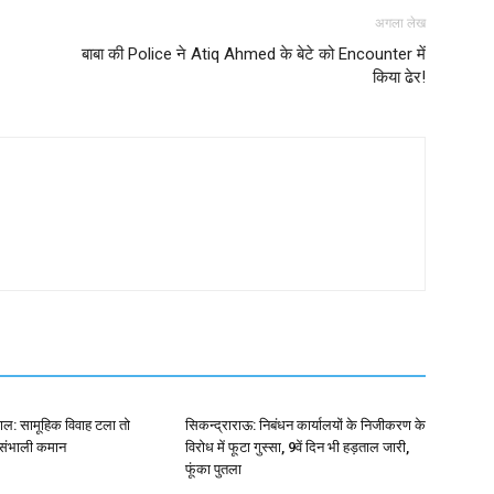
अगला लेख
बाबा की Police ने Atiq Ahmed के बेटे को Encounter में
किया ढेर!
ाल: सामूहिक विवाह टला तो
सिकन्द्राराऊ: निबंधन कार्यालयों के निजीकरण के
 संभाली कमान
विरोध में फूटा गुस्सा, 9वें दिन भी हड़ताल जारी,
फूंका पुतला