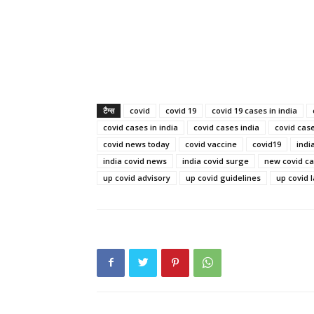
टैग्स
covid
covid 19
covid 19 cases in india
covid cases in india
covid cases india
covid cas
covid news today
covid vaccine
covid19
indi
india covid news
india covid surge
new covid ca
up covid advisory
up covid guidelines
up covid 