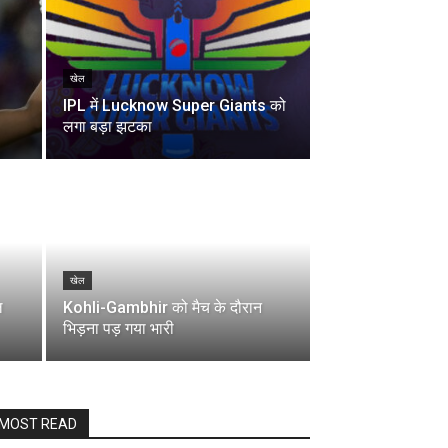
खेल
IPL में Lucknow Super Giants को
लगा बड़ा झटका
खेल
ल
Kohli-Gambhir को मैच के दौरान
भिड़ना पड़ गया भारी
MOST READ