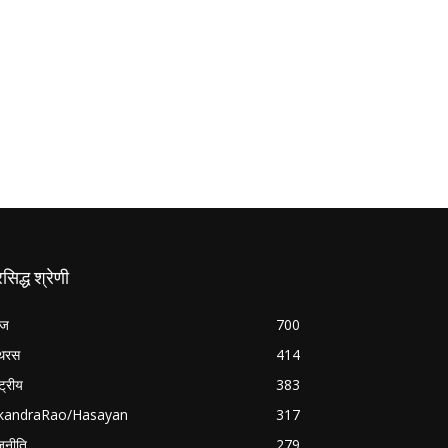
रसिद्ध श्रेणी
रज
700
थरस
414
्ट्रीय
383
ikandraRao/Hasayan
317
जनीति
279