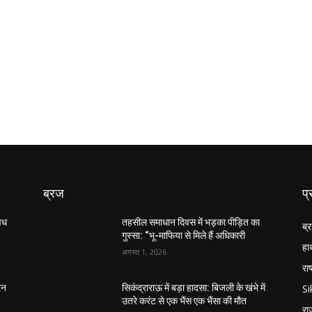
ब्रज
प्
अवध
तहसील समाधान दिवस में भड़का पीड़ित का
ब्
गुस्सा: “भू-माफिया से मिले हैं अधिकारी
हा
अगस्त 1, 2026
राष
S
िन
सिकंद्राराऊ में बड़ा हादसा: बिजली के खंभे में
उतरे करंट से एक भैंस एक भैंसा की मौत
रा