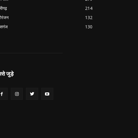
ीगढ़
214
ोरंजन
132
सगंज
130
से जुड़े