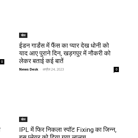
खेल
ईडन गार्डंस में फैंस का प्यार देख धोनी को
याद आए पुराने दिन, खड़गपुर में नौकरी को
लेकर बताई कई बातें
0
News Desk
-
अप्रैल 24, 2023
0
खेल
ा
IPL में फिर निकला स्पॉट Fixing का जिन्न,
इस प्लेयर को दिया गया लालच