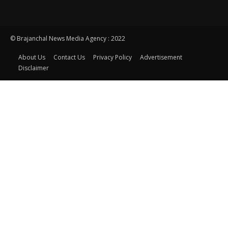
© Brajanchal News Media Agency : 2022
About Us
Contact Us
Privacy Policy
Advertisement
Disclaimer