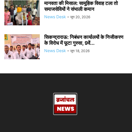
मानवता की मिसाल: सामूहिक विवाह टला तो
समाजसेवियों ने संभाली कमान
News Desk
-
जून 20, 2026
सिकन्द्राराऊ: निबंधन कार्यालयों के निजीकरण
के विरोध में फूटा गुस्सा, 9वें...
News Desk
-
जून 18, 2026