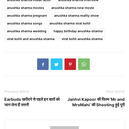
anushka sharma indian actor
anushka sharma interview
anushka sharma movies
anushka sharma new movie
anushka sharma pregnant
anushka sharma reality show
anushka sharma songs
anushka sharma virat kohli
anushka sharma wedding
happy birthday anushka sharma
virat kohli and anushka sharma
virat kohli anushka sharma
Previous article
Next article
Earbuds खरीदने से पहले इन बातों को
Janhvi Kapoor की फिल्म ‘Mr and
जान लेना हैं जरुरी
MrsMahi’ की Shooting हुई पूरी