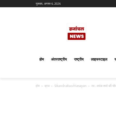
गुरूवार, अगस्त 6, 2026
होम
अंतरराष्ट्रीय
राष्ट्रीय
लाइफस्टाइल
र
होम
ब्रज
SikandraRao/Hasayan
स्व . मयंक शर्मा की चौद