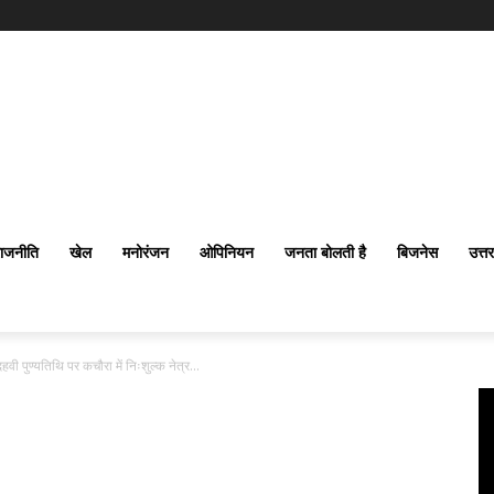
ाजनीति
खेल
मनोरंजन
ओपिनियन
जनता बोलती है
बिजनेस
उत्त
हवी पुण्यतिथि पर कचौरा में निःशुल्क नेत्र...