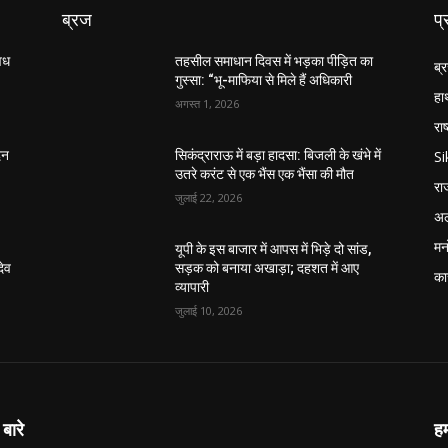
ब्रज
प्
अवध
तहसील समाधान दिवस में भड़का पीड़ित का
ब्
गुस्सा: “भू-माफिया से मिले हैं अधिकारी
हा
अगस्त 1, 2026
राष
S
िन
सिकंद्राराऊ में बड़ा हादसा: बिजली के खंभे में
उतरे करंट से एक भैंस एक भैंसा की मौत
रा
जुलाई 22, 2026
अल
मन
यूपी के इस बाजार में आपस में भिड़े दो सांड,
देव
सड़क को बनाया अखाड़ा; दहशत में आए
का
व्यापारी
जुलाई 10, 2026
 बारे
हम