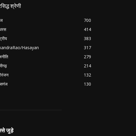
रसिद्ध श्रेणी
रज
700
थरस
414
्ट्रीय
383
ikandraRao/Hasayan
317
जनीति
279
ीगढ़
214
ोरंजन
132
सगंज
130
से जुड़े