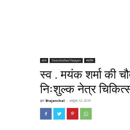
ब्रज
SikandraRao/Hasayan
राष्ट्रीय
स्व . मयंक शर्मा की च
निःशुल्क नेत्र चिकित
द्वारा
Brajanchal
-
अक्टूबर 12, 2019