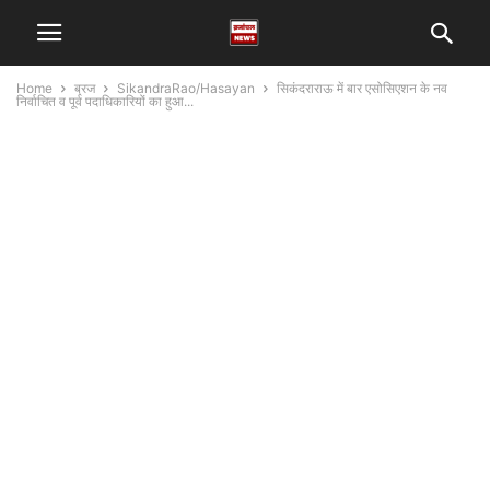
Home
ब्रज
SikandraRao/Hasayan
सिकंदराराऊ में बार एसोसिएशन के नव
निर्वाचित व पूर्व पदाधिकारियों का हुआ...