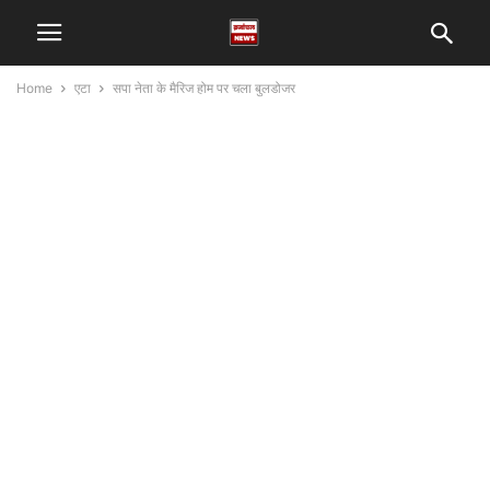
Home
एटा
सपा नेता के मैरिज होम पर चला बुलडोजर