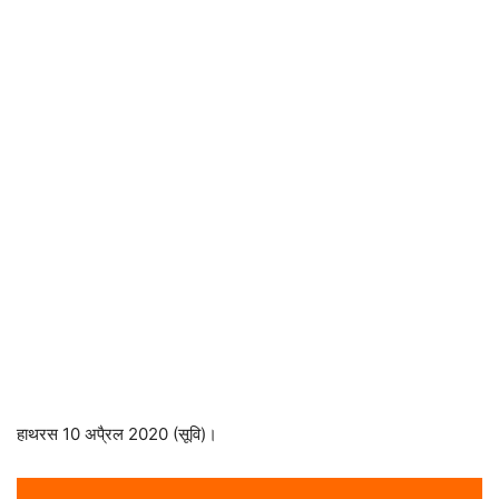
हाथरस 10 अपै्रल 2020 (सूवि)।