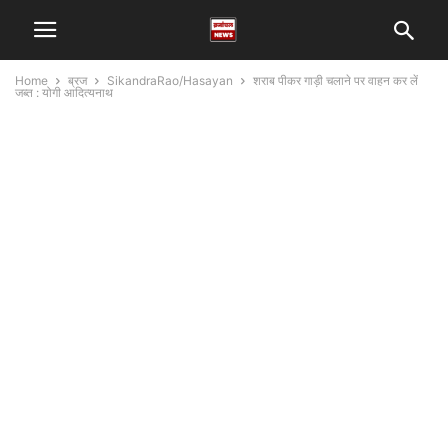
Home
ब्रज
SikandraRao/Hasayan
शराब पीकर गाड़ी चलाने पर वाहन कर लें
जब्त : योगी आदित्यनाथ