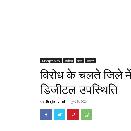
utterpradesh
अलीगढ़
ब्रज
हाथरस
विरोध के चलते जिले में
डिजीटल उपस्थिति
द्वारा
Brajanchal
-
जुलाई 8, 2024