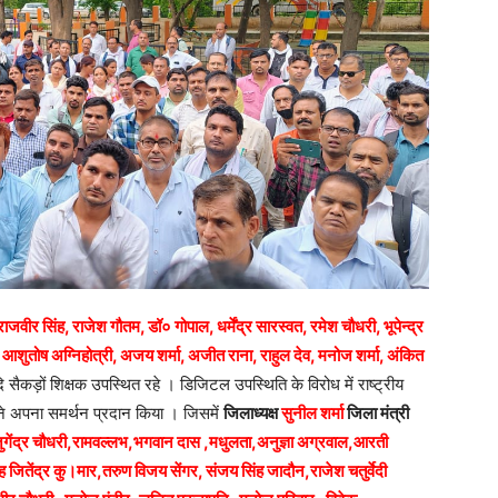
, राजवीर सिंह, राजेश गौतम, डॉ० गोपाल, धर्मेंद्र सारस्वत, रमेश चौधरी, भूपेन्द्र
ारा, आशुतोष अग्निहोत्री, अजय शर्मा, अजीत राना, राहुल देव, मनोज शर्मा, अंकित
 सैकड़ों शिक्षक उपस्थित रहे । डिजिटल उपस्थिति के विरोध में राष्ट्रीय
 ने अपना समर्थन प्रदान किया । जिसमें
जिलाध्यक्ष
सुनील शर्मा
जिला मंत्री
कांत जुगेंद्र चौधरी,रामवल्लभ,भगवान दास ,मधुलता,अनुज्ञा अग्रवाल,आरती
िंह जितेंद्र कु।मार,तरुण विजय सेंगर, संजय सिंह जादौन,राजेश चतुर्वेदी