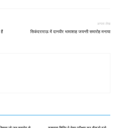
अगला लेख
ैं
सिकंदराराऊ में दानवीर भामाशाह जयन्ती समारोह मनाया
क्तित्त्व जो जन सहयोग से
कुशवाहा शिविर मे नेत्र परीक्षण कर सैकड़ो वृद्धो