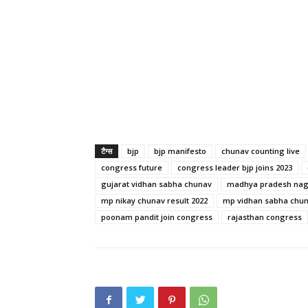
टैग्स
bjp
bjp manifesto
chunav counting live
congress future
congress leader bjp joins 2023
gujarat vidhan sabha chunav
madhya pradesh nag
mp nikay chunav result 2022
mp vidhan sabha chun
poonam pandit join congress
rajasthan congress