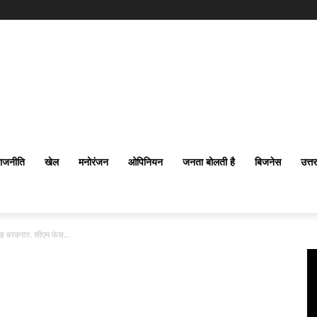
ाजनीति
खेल
मनोरंजन
ओपिनियन
जनता बोलती है
बिजनेस
उत्त
लह बरकरार. सीएम फेस...