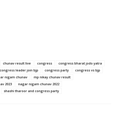
chunav result live
congress
congress bharat jodo yatra
congress leader join bjp
congress party
congress vs bjp
ar nigam chunav
mp nikay chunav result
av 2023
nagar nigam chunav 2022
shashi tharoor and congress party