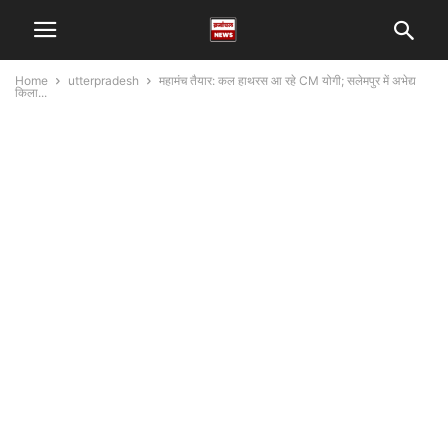
Home
utterpradesh
महामंच तैयार: कल हाथरस आ रहे CM योगी; सलेमपुर में अभेद्य
किला...