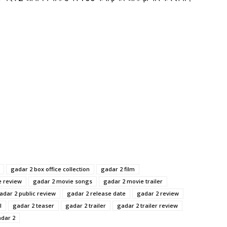
gadar 2 box office collection
gadar 2 film
e review
gadar 2 movie songs
gadar 2 movie trailer
adar 2 public review
gadar 2 release date
gadar 2 review
l
gadar 2 teaser
gadar 2 trailer
gadar 2 trailer review
adar 2