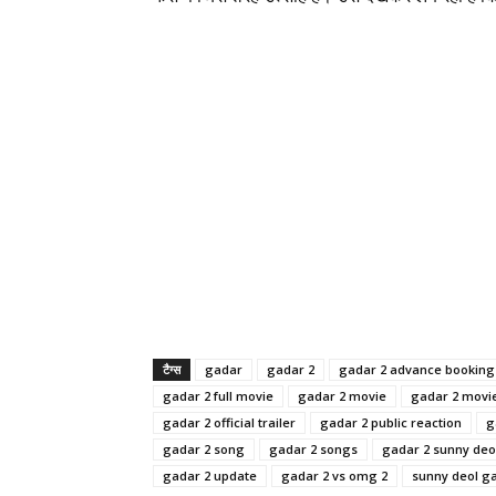
टैग्स
gadar
gadar 2
gadar 2 advance booking
gadar 2 full movie
gadar 2 movie
gadar 2 movi
gadar 2 official trailer
gadar 2 public reaction
g
gadar 2 song
gadar 2 songs
gadar 2 sunny deo
gadar 2 update
gadar 2 vs omg 2
sunny deol g