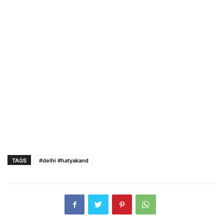
TAGS
#delhi #hatyakand