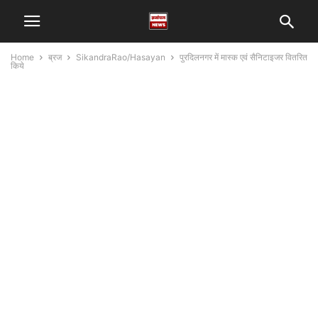
Home
ब्रज
SikandraRao/Hasayan
पुरदिलनगर में मास्क एवं सैनिटाइजर वितरित
किये