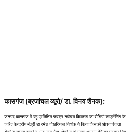
कासगंज (ब्रजांचल व्यूरो/ डा. विनय शैनक):
जनपद कासगंज में बहु प्रतिक्षित जवाहर नवोदय विद्यालय का वीडियो कांफ्रेंसिंग के
जरिए केन्द्रीय मंत्री डा रमेश पोखरियाल निशंक ने किया जिसकी औपचारिकता
क्षेत्रीय सांसद राजवीर सिंह राजू भैया, क्षेत्रीय विधायक अमापुर देवेन्द्र प्रताप सिंह