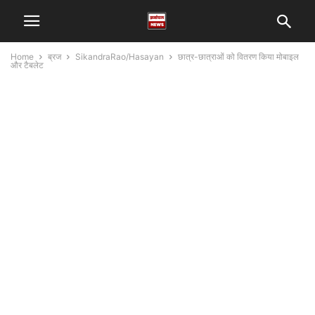
Home
ब्रज
SikandraRao/Hasayan
छात्र-छात्राओं को वितरण किया मोबाइल
और टैबलेट