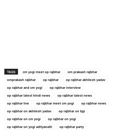
TAGS
cm yogi meet op rajbhar
om prakash rajbhar
omprakash rajbhar
op rajbhar
op rajbhar akhilesh yadav
op rajbhar and cm yogi
op rajbhar interview
op rajbhar latest hindi news
op rajbhar latest news
op rajbhar live
op rajbhar meet cm yogi
op rajbhar news
op rajbhar on akhilesh yadav
op rajbhar on bjp
op rajbhar on cm yogi
op rajbhar on yogi
op rajbhar on yogi adityanath
op rajbhar party