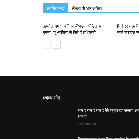
संबंधित लेख
लेखक से और अधिक
तहसील समाधान दिवस में भड़का पीड़ित का
सिकंद्राराऊ में 
गुस्सा: “भू-माफिया से मिले हैं अधिकारी
उतरे करंट से ए
काव्य मंच
राम हैं राम हैं राम हैं मेरे रघुवर का सजता 
धाम है
अप्रैल 18, 2024