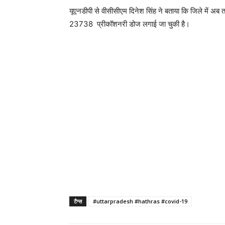
यूएनडीपी से वीसीसीएम दिनेश सिंह ने बताया कि जिले मे
23738 प्रीकॉशनरी डोज लगाई जा चुकी है।
टैग्स
#uttarpradesh #hathras #covid-19