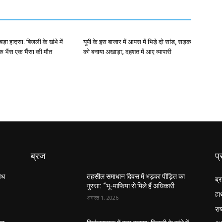
बड़ा हादसा: बिजली के खंभे में
यूपी के इस बाजार में आपस में भिड़े दो सांड, सड़क
क भैंस एक भैंसा की मौत
को बनाया अखाड़ा; दहशत में आए व्यापारी
ब्रज
प्
अवध
तहसील समाधान दिवस में भड़का पीड़ित का
ब्
गुस्सा: “भू-माफिया से मिले हैं अधिकारी
हा
अगस्त 1, 2026
राष