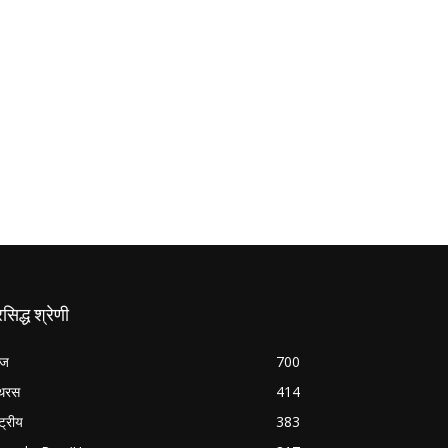
रसिद्ध श्रेणी
रज
700
थरस
414
्ट्रीय
383