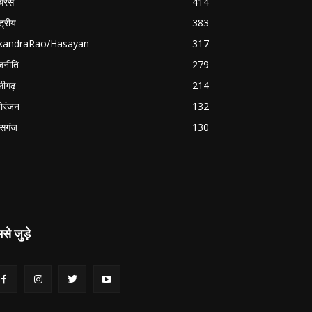
थरस
414
्ट्रीय
383
ikandraRao/Hasayan
317
जनीति
279
ीगढ़
214
ोरंजन
132
सगंज
130
से जुड़े