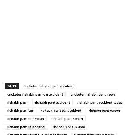
TAGS
cricketer rishabh pant accident
cricketer rishabh pant car accident
cricketer rishabh pant news
rishabh pant
rishabh pant accident
rishabh pant accident today
rishabh pant car
rishabh pant car accident
rishabh pant career
rishabh pant dehradun
rishabh pant health
rishabh pant in hospital
rishabh pant injured
rishabh pant injured in road accident
rishabh pant latest news