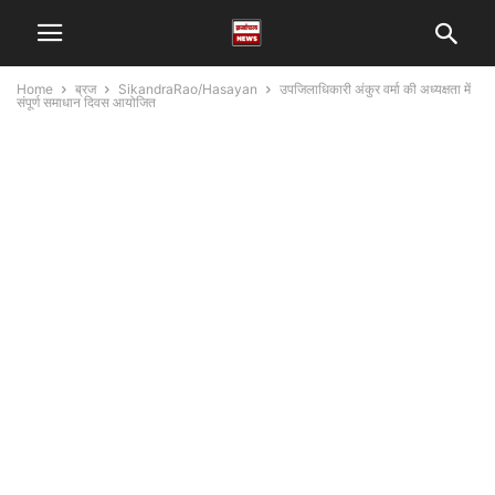
Home
ब्रज
SikandraRao/Hasayan
उपजिलाधिकारी अंकुर वर्मा की अध्यक्षता में
संपूर्ण समाधान दिवस आयोजित