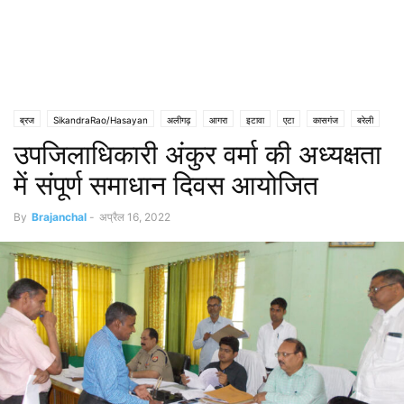
ब्रज
SikandraRao/Hasayan
अलीगढ़
आगरा
इटावा
एटा
कासगंज
बरेली
उपजिलाधिकारी अंकुर वर्मा की अध्यक्षता
बुलंदशहर
मथुरा
हाथरस
में संपूर्ण समाधान दिवस आयोजित
By
Brajanchal
-
अप्रैल 16, 2022