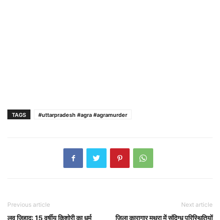
TAGS
#uttarpradesh #agra #agramurder
Previous article
Next article
लव जिहाद: 15 वर्षीय किशोरी का धर्म
जिला कारागार मथुरा में संदिग्ध परिस्थितियों