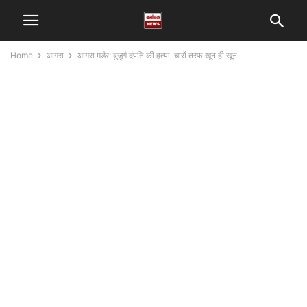
Home
आगरा
आगरा मर्डर: बुजुर्ग दंपति की हत्या, चारों तरफ खून ही खून