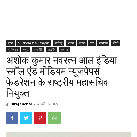
ब्रज
SikandraRao/Hasayan
अलीगढ़
आगरा
इटावा
एटा
कासगंज
बरेली
बुलंदशहर
मथुरा
राजनीति
राष्ट्रीय
हाथरस
अशोक कुमार नवरत्न आल इंडिया
स्मॉल एंड मीडियम न्यूज़पेपर्स
फेडरेशन के राष्ट्रीय महासचिव
नियुक्त
द्वारा
Brajanchal
-
जनवरी 16, 2022