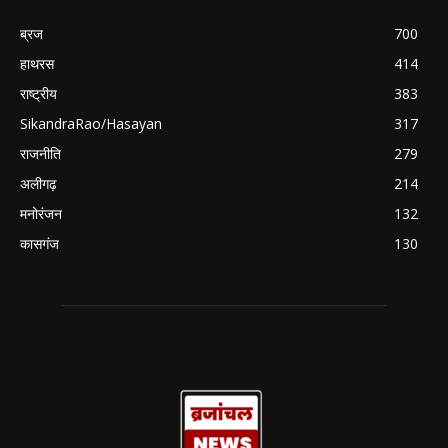
ब्रज
700
हाथरस
414
राष्ट्रीय
383
SikandraRao/Hasayan
317
राजनीति
279
अलीगढ़
214
मनोरंजन
132
कासगंज
130