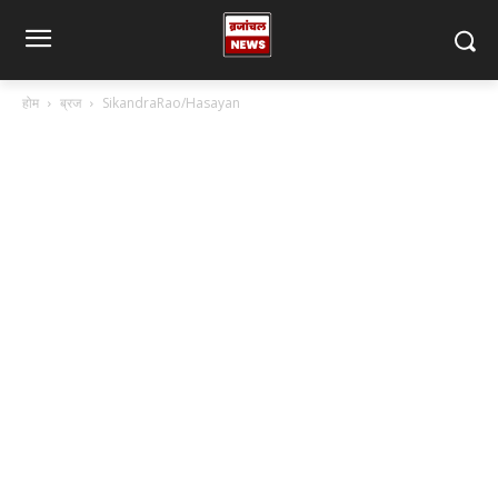
होम
ब्रज
SikandraRao/Hasayan