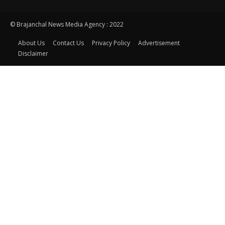
© Brajanchal News Media Agency : 2022
About Us
Contact Us
Privacy Policy
Advertisement
Disclaimer