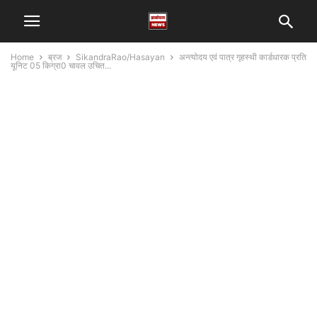
Home
ब्रज
SikandraRao/Hasayan
अन्त्योदय एवं पात्र गृहस्थी कार्डधारक प्रति
यूनिट 05 किग्रा0 चावल उचित...