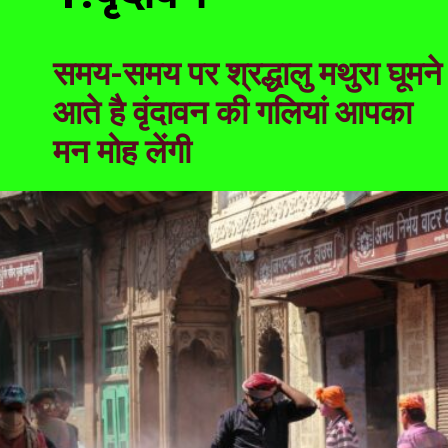
समय-समय पर श्रद्धालु मथुरा घूमने
आते है वृंदावन की गलियां आपका
मन मोह लेंगी
Molokai
Niihau
Maui
Lanai
Kahoolawe
Hawaii